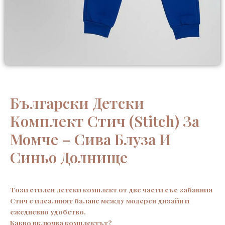
Български Детски
Комплект Стич (Stitch) За
Момче – Сива Блуза И
Синьо Долнище
Този стилен детски комплект от две части със забавния
Стич е идеалният баланс между модерен дизайн и
ежедневно удобство.
Какво включва комплектът?