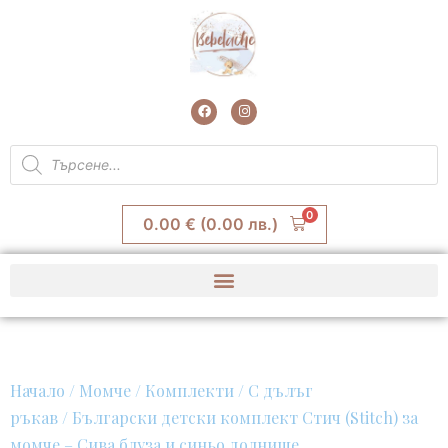
Skip
to
content
F
I
a
n
c
s
e
t
Products
b
a
search
o
g
o
r
k
a
m
0
0.00
€
(0.00 лв.)
Начало
/
Момче
/
Комплекти
/
С дълъг
ръкав
/ Български детски комплект Стич (Stitch) за
момче – Сива блуза и синьо долнище