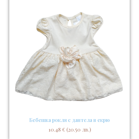
Бебешка рокля с дантела в екрю
10.48
€
(20.50 лв.)