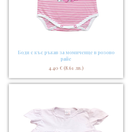
Боди с къс ръкав за момиченце в розово
райе
4.40
€
(8.61 лв.)