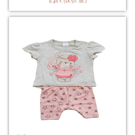
9.46
€
(18.50 лв.)