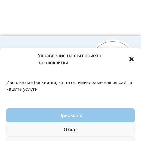
ританки
Управление на съгласието
0888593332
за бисквитки
Bebelache@abv.bg
Доставка и плащане
Използваме бисквитки, за да оптимизираме нашия сайт и
нашите услуги
Copyright 2026 Bebelache
Изработка на онлайн магазин
–
WebsiteBuilderBG
Приемане
Общи условия
Отказ
Политика за поверителност