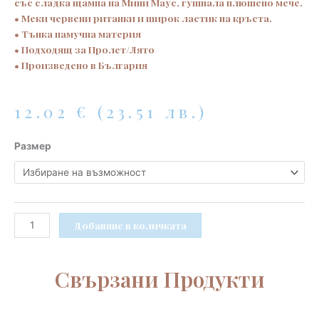
със сладка щампа на Мини Маус, гушнала плюшено мече.
• Меки червени ританки и широк ластик на кръста.
• Тънка памучна материя
• Подходящ за Пролет/Лято
• Произведено в България
12.02
€
(23.51 лв.)
количество
Размер
за
Бебешки
комплект
за
момиченце
Добавяне в количката
с
картинка
"Мини
Свързани Продукти
Маус"
и
червени