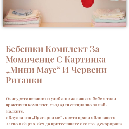
Бебешки Комплект За
Момиченце С Картинка
„Мини Маус“ И Червени
Ританки
Осигурете нежност и удобство за вашето бебе с този
практичен комплект, създаден специално за най-
малките.
• Блузка тип „Прегърни ме“ , което прави обличането
лесно и бързо, без да притеснявате бебето. Декорирана