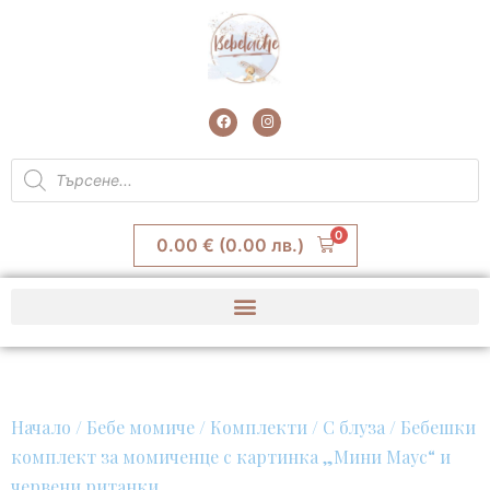
Skip
to
content
F
I
a
n
c
s
e
t
Products
b
a
search
o
g
o
r
k
a
m
0
0.00
€
(0.00 лв.)
Начало
/
Бебе момиче
/
Комплекти
/
С блуза
/ Бебешки
комплект за момиченце с картинка „Мини Маус“ и
червени ританки