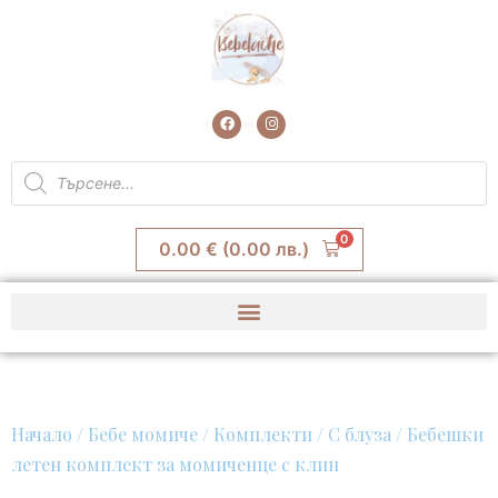
Skip
to
content
F
I
a
n
c
s
e
t
Products
b
a
search
o
g
o
r
k
a
m
0
0.00
€
(0.00 лв.)
Начало
/
Бебе момиче
/
Комплекти
/
С блуза
/ Бебешки
летен комплект за момиченце с клин