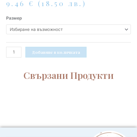
9.46
€
(18.50 лв.)
количество
Размер
за
Бебешки
летен
комплект
за
Добавяне в количката
момиченце
с
клин
Свързани Продукти