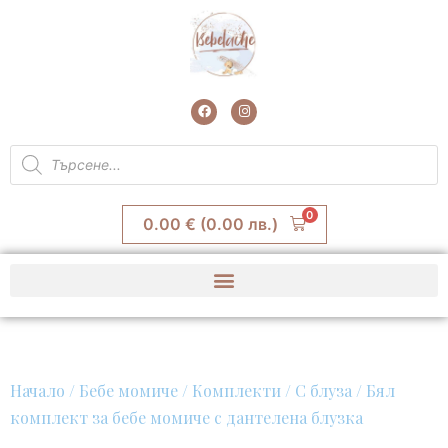
Skip
to
content
F
I
a
n
c
s
e
t
Products
b
a
search
o
g
o
r
k
a
m
0
0.00
€
(0.00 лв.)
Начало
/
Бебе момиче
/
Комплекти
/
С блуза
/ Бял
комплект за бебе момиче с дантелена блузка