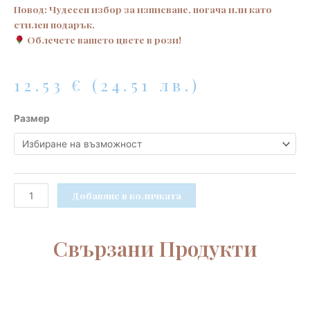
Повод: Чудесен избор за изписване, погача или като
стилен подарък.
Облечете вашето цвете в рози!
12.53
€
(24.51 лв.)
количество
Размер
за
Бял
комплект
за
бебе
Добавяне в количката
момиче
с
дантелена
Свързани Продукти
блузка