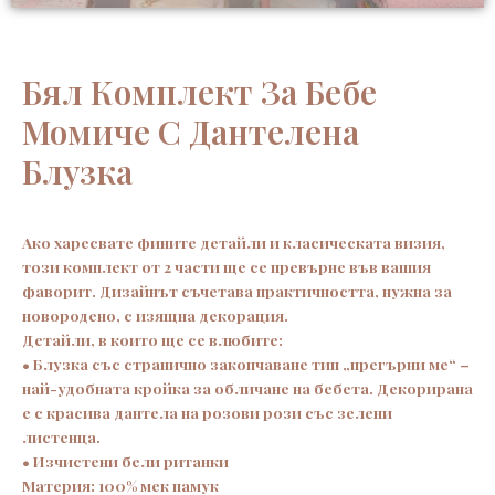
Бял Комплект За Бебе
Момиче С Дантелена
Блузка
Ако харесвате фините детайли и класическата визия,
този комплект от 2 части ще се превърне във вашия
фаворит. Дизайнът съчетава практичността, нужна за
новородено, с изящна декорация.
Детайли, в които ще се влюбите:
• Блузка със странично закопчаване тип „прегърни ме“ –
най-удобната кройка за обличане на бебета. Декорирана
е с красива дантела на розови рози със зелени
листенца.
• Изчистени бели ританки
Материя: 100% мек памук