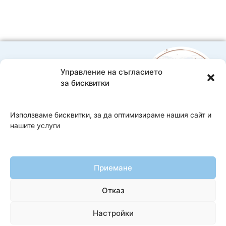
Управление на съгласието
0888593332
за бисквитки
Bebelache@abv.bg
Доставка и плащане
Използваме бисквитки, за да оптимизираме нашия сайт и
нашите услуги
Copyright 2026 Bebelache
Изработка на онлайн магазин
–
WebsiteBuilderBG
Приемане
Общи условия
Отказ
Политика за поверителност
Настройки