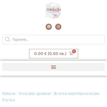
Skip
to
content
F
I
a
n
c
s
e
t
Products
b
a
search
o
g
o
r
k
a
m
0
0.00
€
(0.00 лв.)
Начало
/
Коледни дрешки
/ Детска памучна коледна
блузка