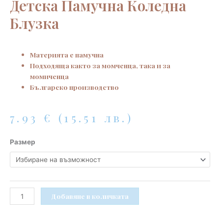
Детска Памучна Коледна
Блузка
Материята е памучна
Подходяща както за момченца, така и за
момиченца
Българско производство
7.93
€
(15.51 лв.)
количество
Размер
за
Детска
памучна
коледна
блузка
Добавяне в количката