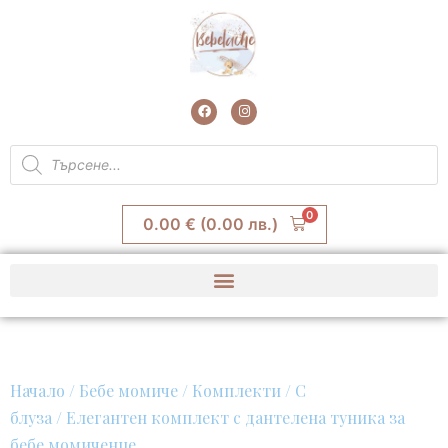
Skip
to
content
F
I
a
n
c
s
e
t
Products
b
a
search
o
g
o
r
k
a
m
0
0.00
€
(0.00 лв.)
Начало
/
Бебе момиче
/
Комплекти
/
С
блуза
/ Елегантен комплект с дантелена туника за
бебе момиченце