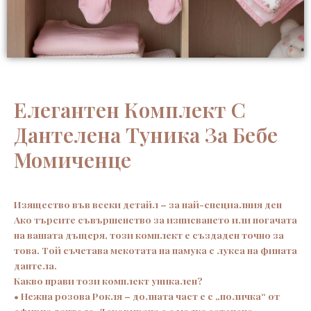
Елегантен Комплект С
Дантелена Туника За Бебе
Момиченце
Изящество във всеки детайл – за най-специалния ден
Ако търсите съвършенство за изписването или погачата
на вашата дъщеря, този комплект е създаден точно за
това. Той съчетава мекотата на памука с лукса на фината
дантела.
Какво прави този комплект уникален?
• Нежна розова Рокля – долната част е с „поличка“ от