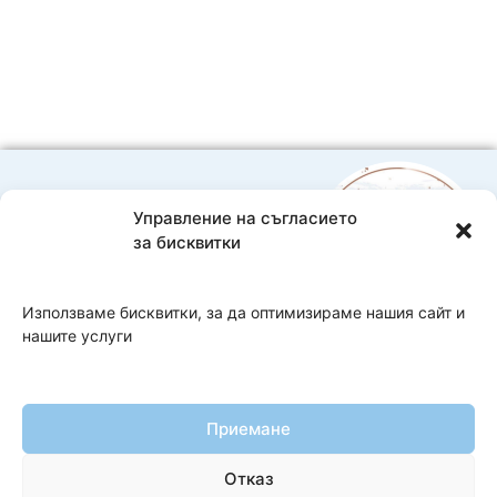
Управление на съгласието
0888593332
за бисквитки
Bebelache@abv.bg
Доставка и плащане
Използваме бисквитки, за да оптимизираме нашия сайт и
нашите услуги
Copyright 2026 Bebelache
Изработка на онлайн магазин
–
WebsiteBuilderBG
Приемане
Общи условия
Отказ