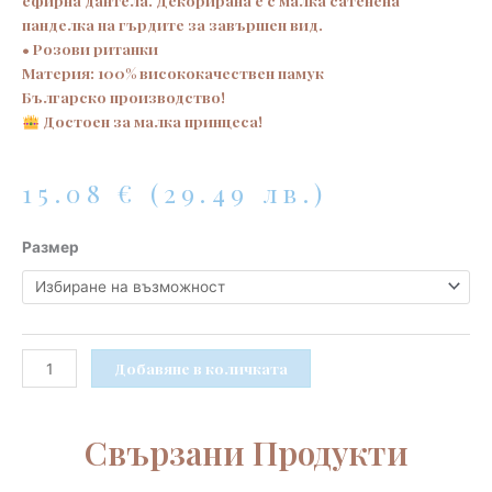
ефирна дантела. Декорирана е с малка сатенена
панделка на гърдите за завършен вид.
• Розови ританки
Материя: 100% висококачествен памук
Българско производство!
Достоен за малка принцеса!
15.08
€
(29.49 лв.)
количество
Размер
за
Елегантен
комплект
с
дантелена
Добавяне в количката
туника
за
бебе
Свързани Продукти
момиченце