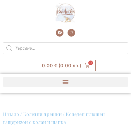
Skip
to
content
F
I
a
n
c
s
e
t
Products
b
a
search
o
g
o
r
k
a
m
0
0.00
€
(0.00 лв.)
Начало
/
Коледни дрешки
/ Коледен плюшен
гащеризон с колан и шапка