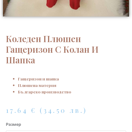
Коледен Плюшен
Гащеризон С Колан И
Шапка
Гащеризон и шапка
Плюшена материя
Българско производство
17.64
€
(34.50 лв.)
количество
Размер
за