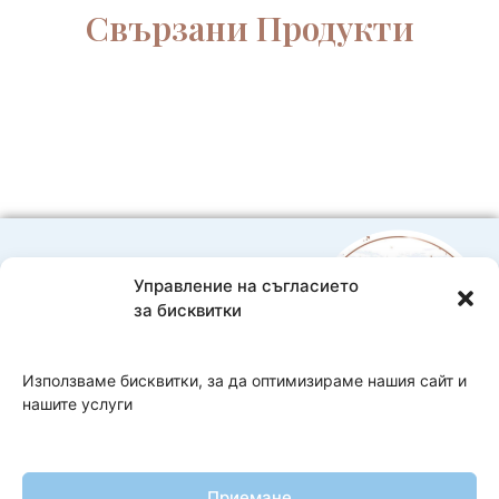
част
Свързани Продукти
Управление на съгласието
0888593332
за бисквитки
Bebelache@abv.bg
Доставка и плащане
Използваме бисквитки, за да оптимизираме нашия сайт и
нашите услуги
Copyright 2026 Bebelache
Изработка на онлайн магазин
–
WebsiteBuilderBG
Приемане