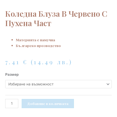
Коледна Блуза В Червено С
Пухена Част
Материята е памучна
Българско прозводство
7.41
€
(14.49 лв.)
количество
Размер
за
Коледна
блуза
в
червено
Добавяне в количката
с
пухена