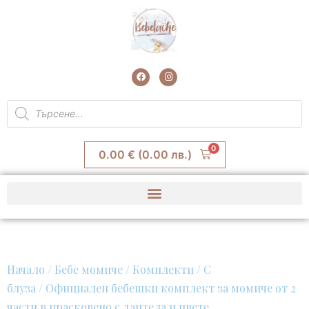
Skip
to
content
F
I
a
n
c
s
e
t
Products
b
a
search
o
g
o
r
k
a
m
0
0.00
€
(0.00 лв.)
Начало
/
Бебе момиче
/
Комплекти
/
С
блуза
/ Официален бебешки комплект за момиче от 2
части в прасковено с дантела и цвете