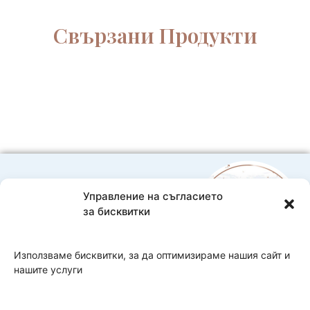
от
2
Свързани Продукти
части
в
прасковено
с
дантела
и
цвете
Управление на съгласието
0888593332
за бисквитки
Bebelache@abv.bg
Доставка и плащане
Използваме бисквитки, за да оптимизираме нашия сайт и
нашите услуги
Copyright 2026 Bebelache