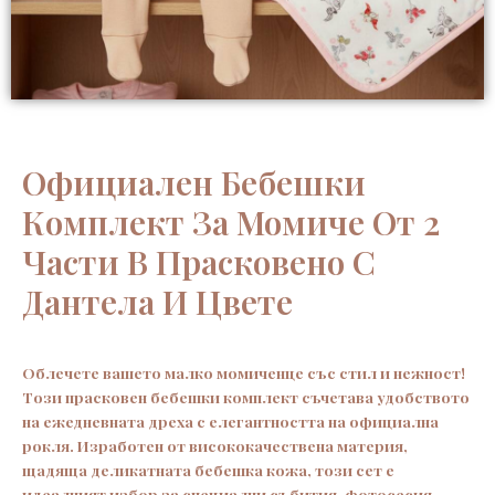
Официален Бебешки
Комплект За Момиче От 2
Части В Прасковено С
Дантела И Цвете
Облечете вашето малко момиченце със стил и нежност!
Този прасковен бебешки комплект съчетава удобството
на ежедневната дреха с елегантността на официална
рокля. Изработен от висококачествена материя,
щадяща деликатната бебешка кожа, този сет е
идеалният избор за специални събития, фотосесия,