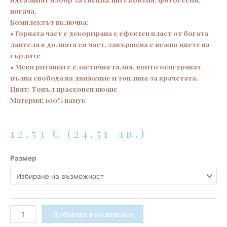
погача.
Комплектът включва:
• Горната част е декорирана с ефектен пласт от богата
дантела в долната си част, завършена с нежно цвете на
гърдите
• Меки ританки с еластична талия, които осигуряват
пълна свобода на движение и топлина за крачетата.
Цвят: Топъл прасковен нюанс
Материя: 100% памук
12.53
€
(24.51 лв.)
количество
Размер
за
Официален
бебешки
комплект
за
Добавяне в количката
момиче