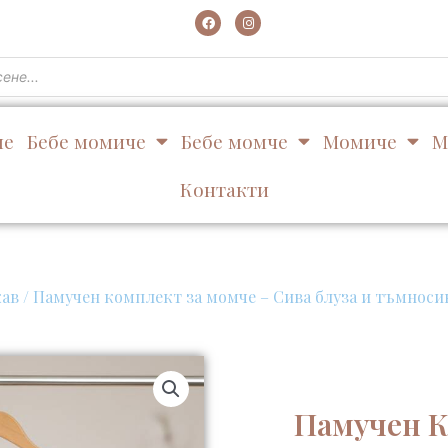
F
I
a
n
c
s
e
t
b
a
o
g
o
r
k
a
m
не
Бебе момиче
Бебе момче
Момиче
М
Контакти
кав
/ Памучен комплект за момче – Сива блуза и тъмнос
Памучен К