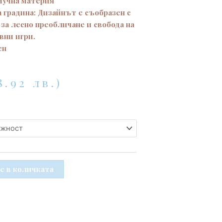
мучна материя
а градина: Дизайнът е съобразен с
за лесно преобличане и свобода на
вни игри.
ен
8.92 лв.)
е в количката