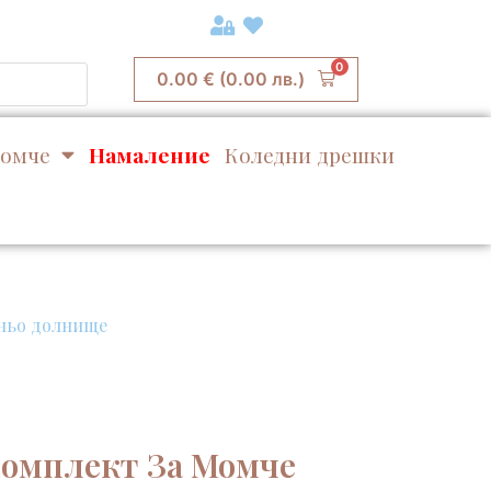
0
0.00
€
(0.00 лв.)
омче
Намаление
Коледни дрешки
иньо долнище
омплект За Момче