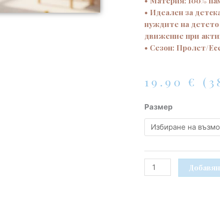
• Материя: 100% па
• Идеален за детск
нуждите на детето 
движение при акти
• Сезон: Пролет/Ес
19.90
€
(3
количество
Размер
за
Памучен
комплект
за
момче
Добавян
–
Сива
блуза
и