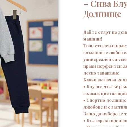
– Сива Бл
Долнище
Дайте старт на ден
машини!
Този стилен и пра
за малките любите
универсален сив м
прави перфектен за
лесно зацапване.
Какво включва ко
• Блуза с дълъг ръ
голяма, цветна щам
• Спортно долнище 
джобове и еластич
Защо да изберете 
• Българско произв