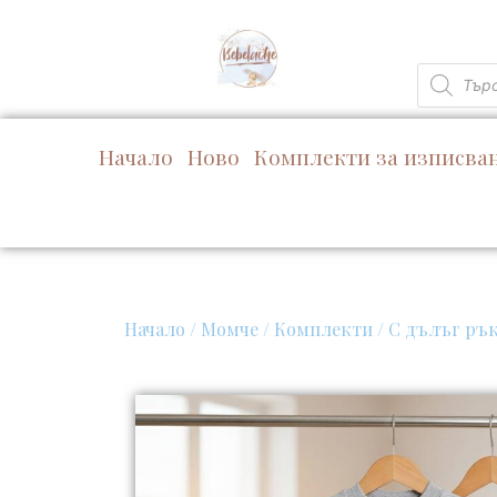
Skip
to
content
Products
search
Начало
Ново
Комплекти за изписва
Начало
/
Момче
/
Комплекти
/
С дълъг ръ