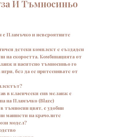
уза И Тъмносиньо
я с Пламъчко и невероятните
ктичен детски комплект е създаден
ли на скоростта. Комбинацията от
еланж и наситено тъмносиньо го
 игри, без да се притеснявате от
мплектът?
кав в класически сив меланж с
па на Пламъчко (Blaze)
в тъмносин цвят, с удобни
ни маншети на крачолите
този модел?
одство