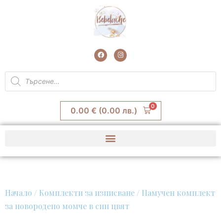
Skip
to
content
F
I
a
n
c
s
e
t
Products
b
a
search
o
g
o
r
k
a
m
0
0.00
€
(0.00 лв.)
Начало
/
Комплекти за изписване
/ Памучен комплект
за новородено момче в син цвят