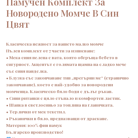
Памучен Комплект За
Новородено Момче В Син
Цвят
Класическа нежност за вашето малко момче
Пълен комплект от 7 части за изписване:
• Мека синя пелена с вата, която обгръща бебето в
сигурност. Акцентът е голямата щампа на сладко мече
със синя панделка.
• Блузка със закопчаване тип „прегърни ме“ (странично
закопчаване), което е най-удобно за новородени
момченца. Класическо бяло боди с дълъг ръкав.
• Сини ританки с цяло стъпало и комфортен ластик.
• Шапка в светлосиньо за топлина на главичката.
• Терлички от мек текстил.
• Ръкавички в бяло, предпазващи от драскане.
Материя: 100% фин памук
Българско производство!