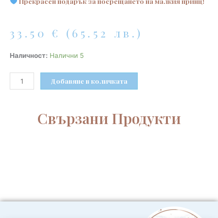
Прекрасен подарък за посрещането на малкия принц!
33.50
€
(65.52 лв.)
количество
Наличност:
Налични 5
за
Памучен
Добавяне в количката
комплект
за
новородено
Свързани Продукти
момче
в
син
цвят