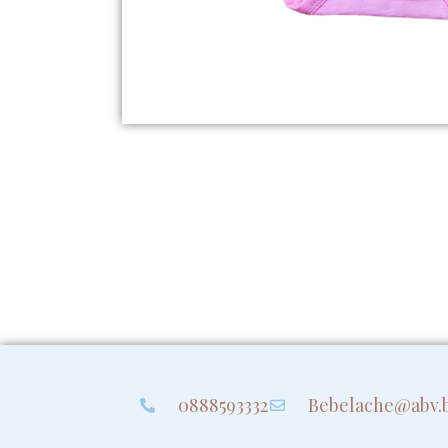
0888593332
Bebelache@abv.