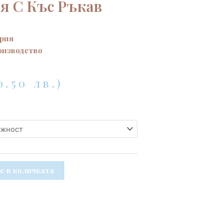
я С Къс Ръкав
рия
оизводство
0.50 лв.)
е в количката