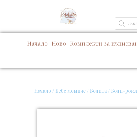
Skip
to
content
Products
search
Начало
Ново
Комплекти за изписва
Начало
/
Бебе момиче
/
Бодита
/
Боди-рокл