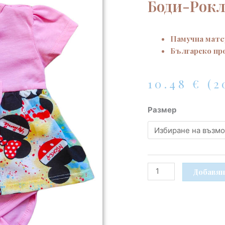
Боди-Рокл
Памучна мате
Българско пр
10.48
€
(2
количество
Размер
за
Розова
бебешка
памучна
боди-
Добавян
рокля
с
къс
ръкав