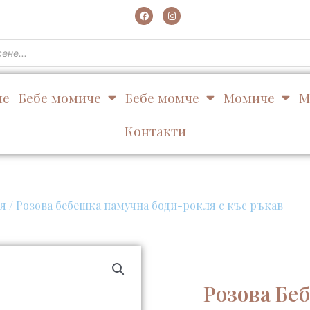
F
I
a
n
c
s
e
t
b
a
o
g
o
r
k
a
m
не
Бебе момиче
Бебе момче
Момиче
М
Контакти
я
/ Розова бебешка памучна боди-рокля с къс ръкав
Розова Бе