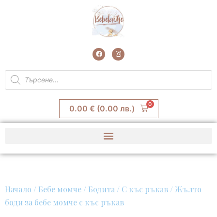
Skip
to
content
F
I
a
n
c
s
e
t
Products
b
a
search
o
g
o
r
k
a
m
0
0.00
€
(0.00 лв.)
Начало
/
Бебе момче
/
Бодита
/
С къс ръкав
/ Жълто
боди за бебе момче с къс ръкав