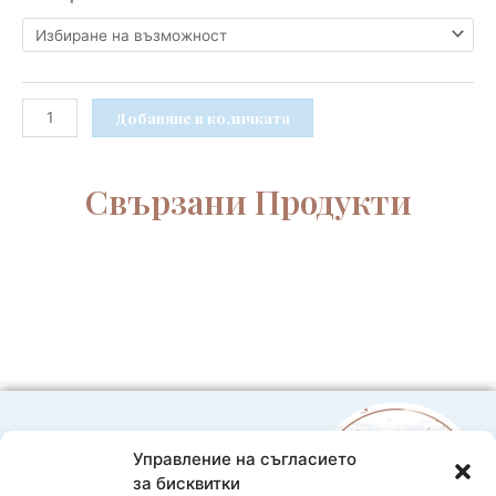
за
Жълто
боди
за
бебе
Добавяне в количката
момче
с
къс
Свързани Продукти
ръкав
Управление на съгласието
0888593332
за бисквитки
Bebelache@abv.bg